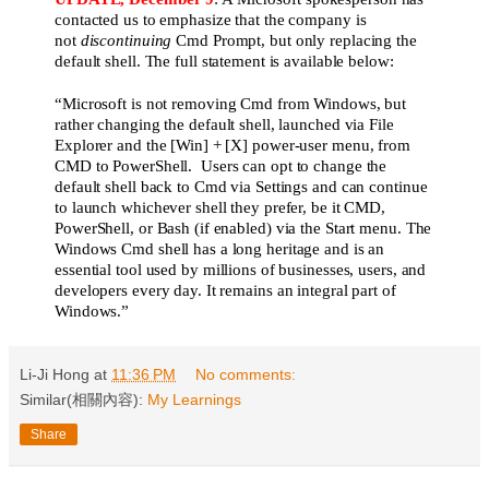
contacted us to emphasize that the company is
not
discontinuing
Cmd Prompt, but only replacing the
default shell. The full statement is available below:
“Microsoft is not removing Cmd from Windows, but
rather changing the default shell, launched via File
Explorer and the [Win] + [X] power-user menu, from
CMD to PowerShell. Users can opt to change the
default shell back to Cmd via Settings and can continue
to launch whichever shell they prefer, be it CMD,
PowerShell, or Bash (if enabled) via the Start menu. The
Windows Cmd shell has a long heritage and is an
essential tool used by millions of businesses, users, and
developers every day. It remains an integral part of
Windows.”
Li-Ji Hong
at
11:36 PM
No comments:
Similar(相關內容):
My Learnings
Share