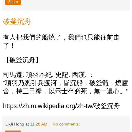
Share
破釜沉舟
有人把我們的船燒了，我們也只能往前走
了！
【破釜沉舟】
司馬遷. 項羽本紀. 史記. 西漢. ：
“項羽乃悉引兵渡河，皆沉船，破釜甑，燒廬
舍，持三日糧，以示士卒必死，無一還心。"
https://zh.m.wikipedia.org/zh-tw/破釜沉舟
Li-Ji Hong
at
11:28 AM
No comments: