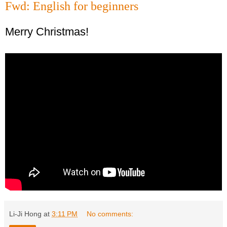
Fwd: English for beginners
Merry Christmas!
Li-Ji Hong
at
3:11 PM
No comments: