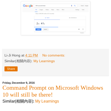
Li-Ji Hong
at
4:11 PM
No comments:
Similar(相關內容):
My Learnings
Share
Friday, December 9, 2016
Command Prompt on Microsoft Windows
10 will still be there!
Similar(相關內容):
My Learnings