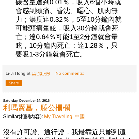
碳含量達到0.01％，吸入6個小時就
會感到頭痛、昏沈、噁心、肌肉無
力；濃度達0.32％，5至10分鐘內就
可能頭痛暈眩，吸入30分鐘就會死
亡；達0.64％可能1至2分鐘就會暈
眩，10分鐘內死亡；達1.28％，只
要吸1-3分鐘就會死亡。
Li-Ji Hong
at
11:41 PM
No comments:
Share
Saturday, December 24, 2016
利瑪竇墓，滕公柵欄
Similar(相關內容):
My Traveling
,
中國
沒有許可證、通行證，我最靠近只能到這