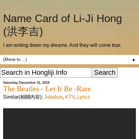
Name Card of Li-Ji Hong
(洪李吉)
I am writing down my dreams. And they will come true.
▼
Saturday, December 31, 2016
The Beatles - Let It Be -Rare
Similar(相關內容):
Jukebox
,
KTV
,
Lyrics