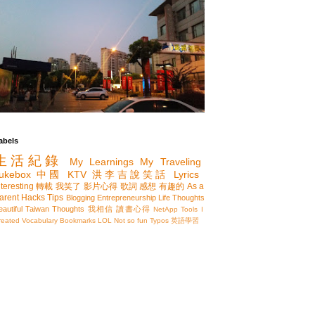
abels
生活紀錄
My Learnings
My Traveling
ukebox
中國
KTV
洪李吉說笑話
Lyrics
nteresting
轉載
我笑了
影片心得
歌詞
感想
有趣的
As a
arent
Hacks
Tips
Blogging
Entrepreneurship
Life Thoughts
eautiful Taiwan
Thoughts
我相信
讀書心得
NetApp
Tools I
reated
Vocabulary
Bookmarks
LOL
Not so fun
Typos
英語學習