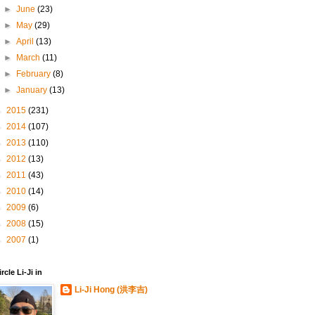
►
June
(23)
►
May
(29)
►
April
(13)
►
March
(11)
►
February
(8)
►
January
(13)
►
2015
(231)
►
2014
(107)
►
2013
(110)
►
2012
(13)
►
2011
(43)
►
2010
(14)
►
2009
(6)
►
2008
(15)
►
2007
(1)
ircle Li-Ji in
Li-Ji Hong (洪李吉)