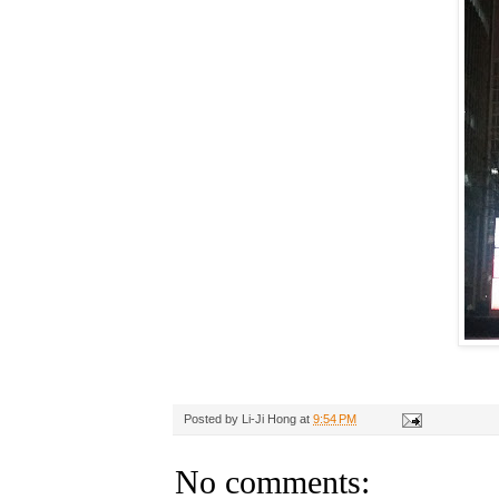
Posted by
Li-Ji Hong
at
9:54 PM
No comments: