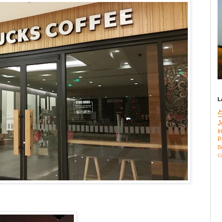
L
J
I
P
B
C