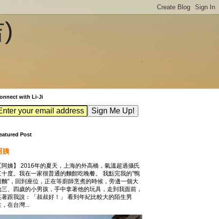
吉)
onnect with Li-Ji
eatured Post
阿姨
【阿姨】 2016年的夏天，上海的外高橋，氣溫超過攝氏
三十度。我在一家很普通的麵館吃晚餐。 我點完我的”鴨
腿麵”，回到座位，正在等廚師烹煮的時候，旁邊一個大
約三、四歲的小男孩，手中拿著他的玩具，走到我面前，
笑著跟我說：「叔叔好！」 看到年紀比較大的陌生男
，在台灣...