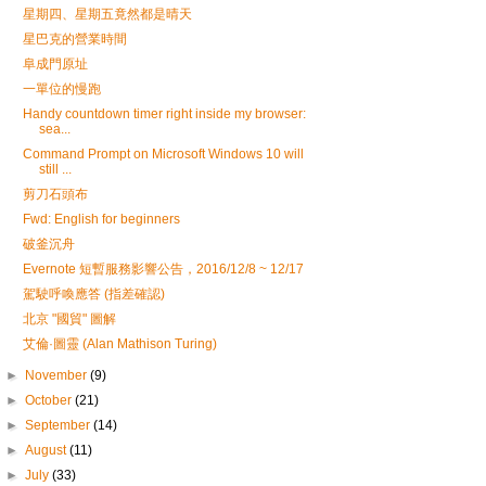
星期四、星期五竟然都是晴天
星巴克的營業時間
阜成門原址
一單位的慢跑
Handy countdown timer right inside my browser:
sea...
Command Prompt on Microsoft Windows 10 will
still ...
剪刀石頭布
Fwd: English for beginners
破釜沉舟
Evernote 短暫服務影響公告，2016/12/8 ~ 12/17
駕駛呼喚應答 (指差確認)
北京 "國貿" 圖解
艾倫·圖靈 (Alan Mathison Turing)
►
November
(9)
►
October
(21)
►
September
(14)
►
August
(11)
►
July
(33)