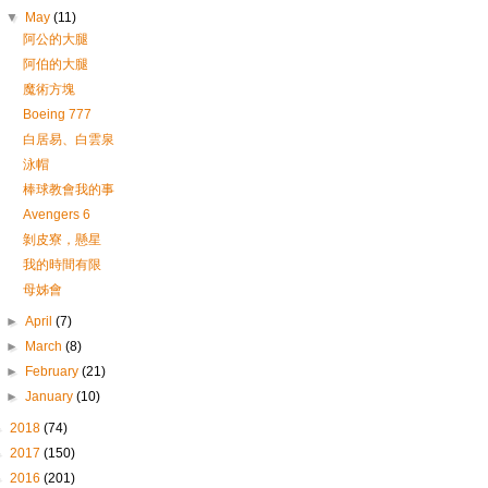
▼
May
(11)
阿公的大腿
阿伯的大腿
魔術方塊
Boeing 777
白居易、白雲泉
泳帽
棒球教會我的事
Avengers 6
剝皮寮，懸星
我的時間有限
母姊會
►
April
(7)
►
March
(8)
►
February
(21)
►
January
(10)
►
2018
(74)
►
2017
(150)
►
2016
(201)