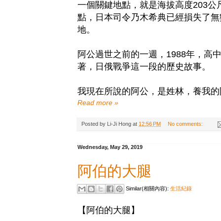
一個關鍵地點，就是海拔高度203公
點，日本司令乃木希典已經損失了無
地。
阿公過世之前的一週，1988年，
著，日俄戰爭這一段的歷史故事。
我現在所說的阿公，是姓林，養我的
Read more »
Posted by
Li-Ji Hong
at
12:56 PM
No comments:
Wednesday, May 29, 2019
阿伯的大腿
Similar(相關內容):
生活紀錄
【阿伯的大腿】