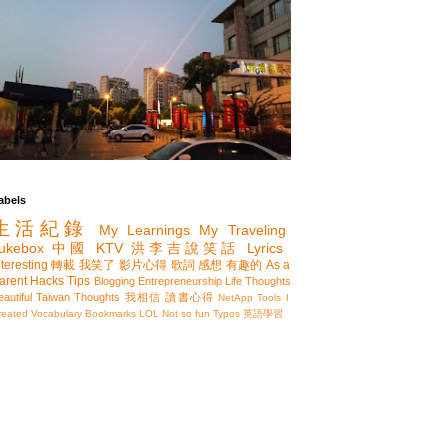
abels
生活紀錄
My Learnings
My Traveling
ukebox
中國
KTV
洪李吉說笑話
Lyrics
nteresting
轉載
我笑了
影片心得
歌詞
感想
有趣的
As a
arent
Hacks
Tips
Blogging
Entrepreneurship
Life Thoughts
eautiful Taiwan
Thoughts
我相信
讀書心得
NetApp
Tools I
reated
Vocabulary
Bookmarks
LOL
Not so fun
Typos
英語學習