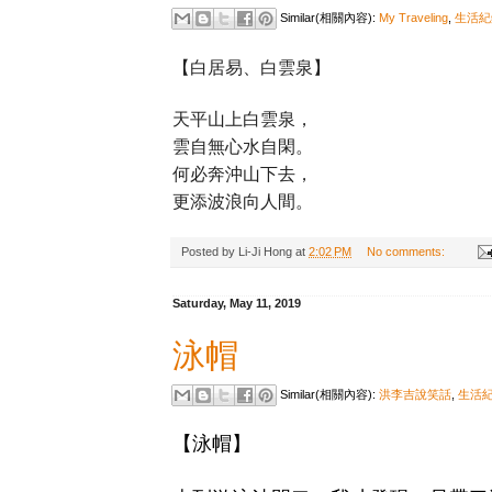
Similar(相關內容):
My Traveling
,
生活紀
【白居易、白雲泉】
天平山上白雲泉，
雲自無心水自閑。
何必奔沖山下去，
更添波浪向人間。
Posted by
Li-Ji Hong
at
2:02 PM
No comments:
Saturday, May 11, 2019
泳帽
Similar(相關內容):
洪李吉說笑話
,
生活
【泳帽】