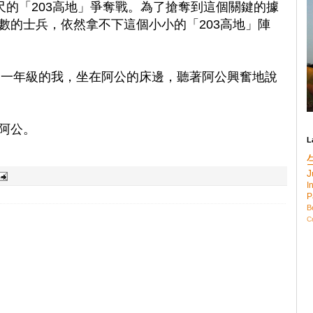
尺的「203高地」爭奪戰。為了搶奪到這個關鍵的據
數的士兵，依然拿不下這個小小的「203高地」陣
高中一年級的我，坐在阿公的床邊，聽著阿公興奮地說
阿公。
L
J
I
P
B
C