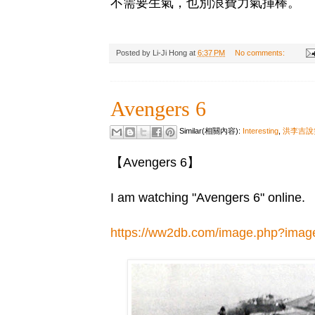
不需要生氣，也別浪費力氣揮棒。
Posted by
Li-Ji Hong
at
6:37 PM
No comments:
Avengers 6
Similar(相關內容):
Interesting
,
洪李吉說
【Avengers 6】
I am watching "Avengers 6" online.
https://ww2db.com/image.php?imag