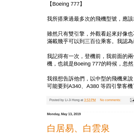
【Boeing 777】
我所搭乘過最多次的飛機型號，應該就是 
雖然只有雙引擎，外觀看起來好像也
滿載幾乎可以到三百位乘客。我認為
我記得有一次，登機前，我前面的兩
機，也就是Boeing 777的時候
我很想告訴他們，以中型的飛機來說
可能要到A340、A380 等四引擎客機
Posted by
Li-Ji Hong
at
3:53 PM
No comments:
Monday, May 13, 2019
白居易、白雲泉