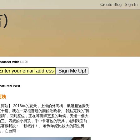
吉)
onnect with Li-Ji
eatured Post
阿姨
【阿姨】 2016年的夏天，上海的外高橋，氣溫超過攝氏
三十度。我在一家很普通的麵館吃晚餐。 我點完我的”鴨
腿麵”，回到座位，正在等廚師烹煮的時候，旁邊一個大
約三、四歲的小男孩，手中拿著他的玩具，走到我面前，
笑著跟我說：「叔叔好！」 看到年紀比較大的陌生男
，在台灣...