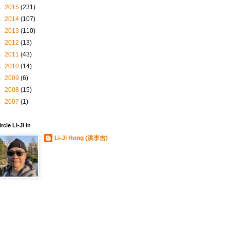
►
2015
(231)
►
2014
(107)
►
2013
(110)
►
2012
(13)
►
2011
(43)
►
2010
(14)
►
2009
(6)
►
2008
(15)
►
2007
(1)
ircle Li-Ji in
Li-Ji Hong (洪李吉)