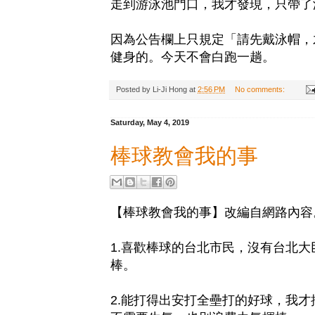
走到游泳池門口，我才發現，只帶了
因為公告欄上只規定「請先戴泳帽，
健身的。今天不會白跑一趟。
Posted by
Li-Ji Hong
at
2:56 PM
No comments:
Saturday, May 4, 2019
棒球教會我的事
【棒球教會我的事】改編自網路內容
1.喜歡棒球的台北市民，沒有台北
棒。
2.能打得出安打全壘打的好球，我