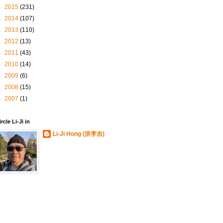
►
2015
(231)
►
2014
(107)
►
2013
(110)
►
2012
(13)
►
2011
(43)
►
2010
(14)
►
2009
(6)
►
2008
(15)
►
2007
(1)
ircle Li-Ji in
Li-Ji Hong (洪李吉)