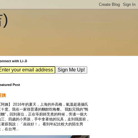
吉)
onnect with Li-Ji
eatured Post
阿姨
【阿姨】 2016年的夏天，上海的外高橋，氣溫超過攝氏
三十度。我在一家很普通的麵館吃晚餐。 我點完我的”鴨
腿麵”，回到座位，正在等廚師烹煮的時候，旁邊一個大
約三、四歲的小男孩，手中拿著他的玩具，走到我面前，
笑著跟我說：「叔叔好！」 看到年紀比較大的陌生男
，在台灣...