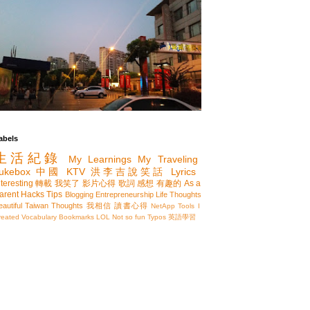
abels
生活紀錄
My Learnings
My Traveling
ukebox
中國
KTV
洪李吉說笑話
Lyrics
nteresting
轉載
我笑了
影片心得
歌詞
感想
有趣的
As a
arent
Hacks
Tips
Blogging
Entrepreneurship
Life Thoughts
eautiful Taiwan
Thoughts
我相信
讀書心得
NetApp
Tools I
reated
Vocabulary
Bookmarks
LOL
Not so fun
Typos
英語學習