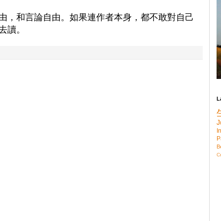
由，和言論自由。如果連作者本身，都不敢對自己
去讀。
L
J
I
P
B
C