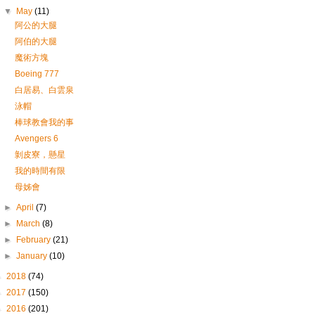
▼
May
(11)
阿公的大腿
阿伯的大腿
魔術方塊
Boeing 777
白居易、白雲泉
泳帽
棒球教會我的事
Avengers 6
剝皮寮，懸星
我的時間有限
母姊會
►
April
(7)
►
March
(8)
►
February
(21)
►
January
(10)
►
2018
(74)
►
2017
(150)
►
2016
(201)