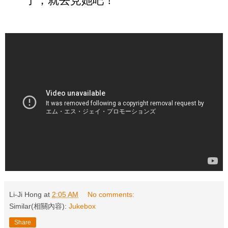
了，就去見她吧！
Li-Ji Hong
at
2:05 AM
No comments:
Similar(相關內容):
Jukebox
Share