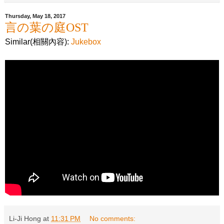
Thursday, May 18, 2017
言の葉の庭OST
Similar(相關內容):
Jukebox
Li-Ji Hong
at
11:31 PM
No comments: