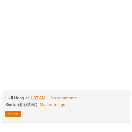
Li-Ji Hong
at
1:07 AM
No comments:
Similar(相關內容):
My Learnings
Share