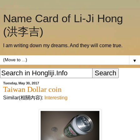
Name Card of Li-Ji Hong
(洪李吉)
I am writing down my dreams. And they will come true.
▼
Tuesday, May 30, 2017
Taiwan Dollar coin
Similar(相關內容):
Interesting