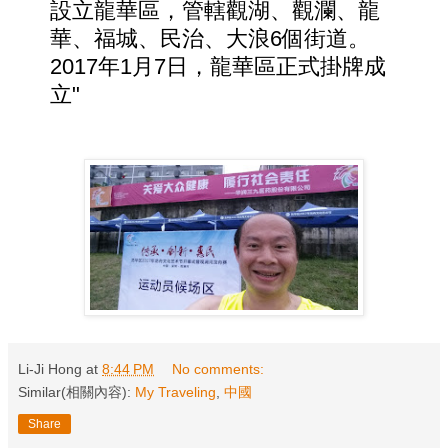
設立龍華區，管轄觀湖、觀瀾、龍
華、福城、民治、大浪6個街道。
2017年1月7日，龍華區正式掛牌成
立"
Li-Ji Hong
at
8:44 PM
No comments:
Similar(相關內容):
My Traveling
,
中國
Share