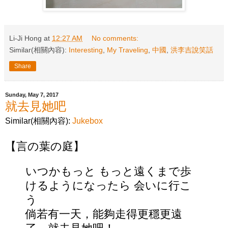
Li-Ji Hong
at
12:27 AM
No comments:
Similar(相關內容):
Interesting
,
My Traveling
,
中國
,
洪李吉說笑話
Share
Sunday, May 7, 2017
就去見她吧
Similar(相關內容):
Jukebox
【言の葉の庭】
いつかもっと もっと遠くまで歩
けるようになったら 会いに行こ
う
倘若有一天，能夠走得更穩更遠