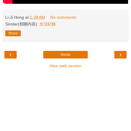
Li-Ji Hong
at
1:28 AM
No comments:
Similar(相關內容):
生活紀錄
Share
‹
›
Home
View web version