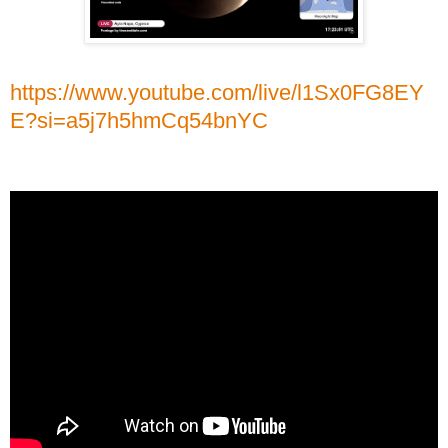
https://www.youtube.com/live/l1Sx0FG8EY
E?si=a5j7h5hmCq54bnYC