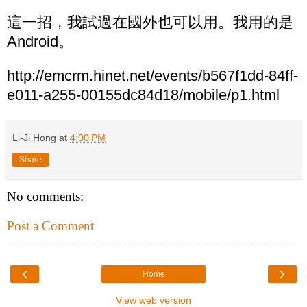
這一招，我試過在國外也可以用。我用的是
Android。
http://emcrm.hinet.net/events/b567f1dd-84ff-
e011-a255-00155dc84d18/mobile/p1.html
Li-Ji Hong
at
4:00 PM
Share
No comments:
Post a Comment
‹
›
Home
View web version