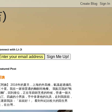
吉)
onnect with Li-Ji
eatured Post
阿姨
【阿姨】 2016年的夏天，上海的外高橋，氣溫超過攝氏
三十度。我在一家很普通的麵館吃晚餐。 我點完我的”鴨
腿麵”，回到座位，正在等廚師烹煮的時候，旁邊一個大
約三、四歲的小男孩，手中拿著他的玩具，走到我面前，
笑著跟我說：「叔叔好！」 看到年紀比較大的陌生男
，在台灣...