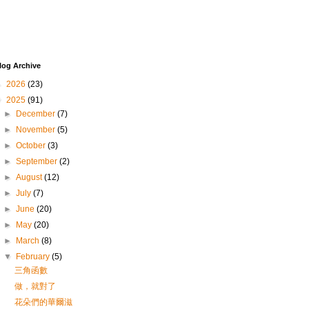
log Archive
►
2026
(23)
▼
2025
(91)
►
December
(7)
►
November
(5)
►
October
(3)
►
September
(2)
►
August
(12)
►
July
(7)
►
June
(20)
►
May
(20)
►
March
(8)
▼
February
(5)
三角函數
做，就對了
花朵們的華爾滋