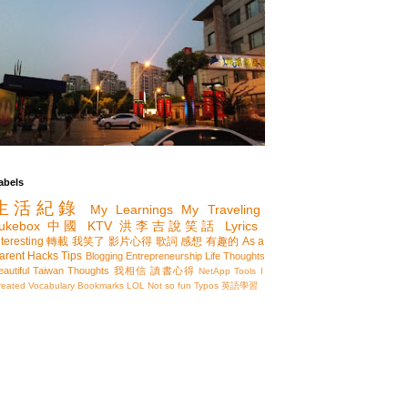
abels
生活紀錄
My Learnings
My Traveling
ukebox
中國
KTV
洪李吉說笑話
Lyrics
nteresting
轉載
我笑了
影片心得
歌詞
感想
有趣的
As a
arent
Hacks
Tips
Blogging
Entrepreneurship
Life Thoughts
eautiful Taiwan
Thoughts
我相信
讀書心得
NetApp
Tools I
reated
Vocabulary
Bookmarks
LOL
Not so fun
Typos
英語學習