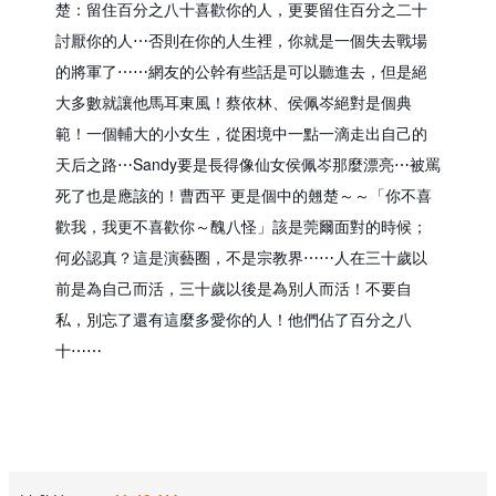
楚：留住百分之八十喜歡你的人，更要留住百分之二十
討厭你的人⋯否則在你的人生裡，你就是一個失去戰場
的將軍了⋯⋯
網友的公幹有些話是可以聽進去，但是絕
大多數就讓他馬耳東風！
蔡依林、侯佩岑絕對是個典
範！一個輔大的小女生，從困境中一點一滴走出自己的
天后之路⋯
Sandy要是長得像仙女侯佩岑那麼漂亮⋯被罵
死了也是應該的！
曹西平 更是個中的翹楚～～「你不喜
歡我，我更不喜歡你～醜八怪」
該是莞爾面對的時候；
何必認真？這是演藝圈，不是宗教界⋯⋯
人在三十歲以
前是為自己而活，三十歲以後是為別人而活！
不要自
私，別忘了還有這麼多愛你的人！他們佔了百分之八
十⋯⋯