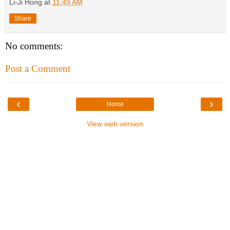
Li-Ji Hong
at
11:49 AM
Share
No comments:
Post a Comment
‹
›
Home
View web version