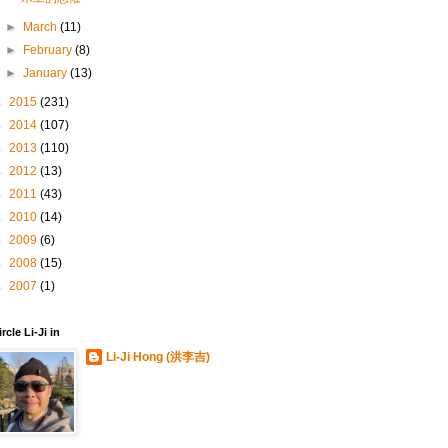
►
March
(11)
►
February
(8)
►
January
(13)
►
2015
(231)
►
2014
(107)
►
2013
(110)
►
2012
(13)
►
2011
(43)
►
2010
(14)
►
2009
(6)
►
2008
(15)
►
2007
(1)
ircle Li-Ji in
Li-Ji Hong (洪李吉)