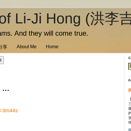
of Li-Ji Hong (洪李
ms. And they will come true.
About Me
Home
訊分享
C
F
...
?t=3m44s
性