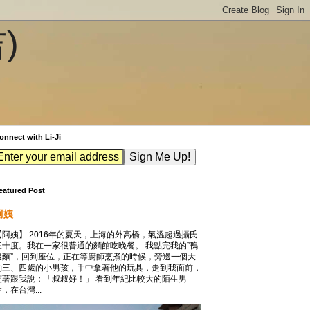
吉)
onnect with Li-Ji
eatured Post
阿姨
【阿姨】 2016年的夏天，上海的外高橋，氣溫超過攝氏
三十度。我在一家很普通的麵館吃晚餐。 我點完我的”鴨
腿麵”，回到座位，正在等廚師烹煮的時候，旁邊一個大
約三、四歲的小男孩，手中拿著他的玩具，走到我面前，
笑著跟我說：「叔叔好！」 看到年紀比較大的陌生男
，在台灣...