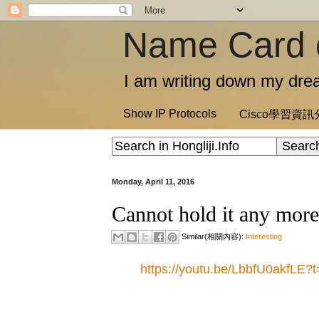
Name Card 
I am writing down my drea
Show IP Protocols
Cisco學習資
Monday, April 11, 2016
Cannot hold it any more 
Similar(相關內容):
Interesting
https://youtu.be/LbbfU0akfLE