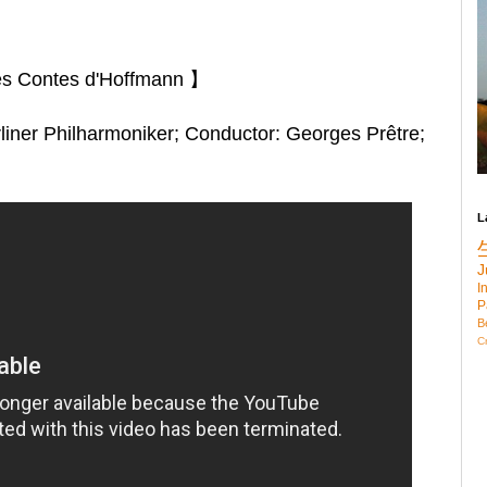
es Contes d'Hoffmann 】
liner Philharmoniker; Conductor: Georges Prêtre;
L
J
I
P
B
C