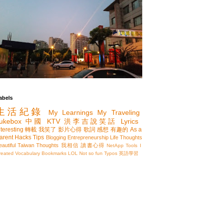
abels
生活紀錄
My Learnings
My Traveling
ukebox
中國
KTV
洪李吉說笑話
Lyrics
nteresting
轉載
我笑了
影片心得
歌詞
感想
有趣的
As a
arent
Hacks
Tips
Blogging
Entrepreneurship
Life Thoughts
eautiful Taiwan
Thoughts
我相信
讀書心得
NetApp
Tools I
reated
Vocabulary
Bookmarks
LOL
Not so fun
Typos
英語學習