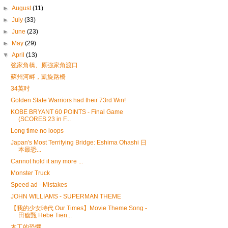
►
August
(11)
►
July
(33)
►
June
(23)
►
May
(29)
▼
April
(13)
強家角橋、原強家角渡口
蘇州河畔，凱旋路橋
34英吋
Golden State Warriors had their 73rd Win!
KOBE BRYANT 60 POINTS - Final Game
(SCORES 23 in F...
Long time no loops
Japan's Most Terrifying Bridge: Eshima Ohashi 日
本最恐...
Cannot hold it any more ...
Monster Truck
Speed ad - Mistakes
JOHN WILLIAMS - SUPERMAN THEME
【我的少女時代 Our Times】Movie Theme Song -
田馥甄 Hebe Tien...
木工的恐懼