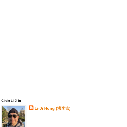
Circle Li-Ji in
Li-Ji Hong (洪李吉)