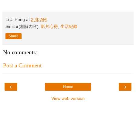
Li-Ji Hong
at
2:40 AM
Similar(相關內容):
影片心得
,
生活紀錄
Share
No comments:
Post a Comment
‹
›
Home
View web version