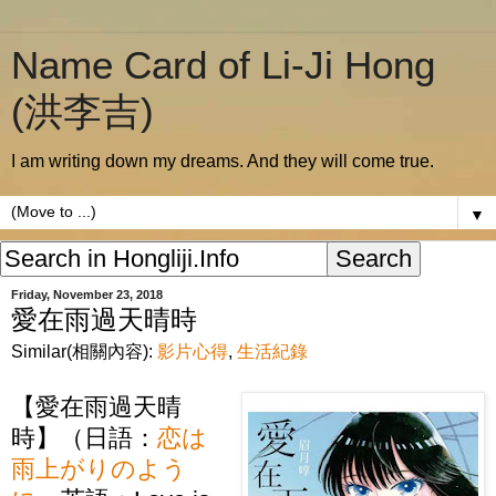
Name Card of Li-Ji Hong
(洪李吉)
I am writing down my dreams. And they will come true.
▼
Friday, November 23, 2018
愛在雨過天晴時
Similar(相關內容):
影片心得
,
生活紀錄
【愛在雨過天晴
時】（日語：
恋は
雨上がりのよう