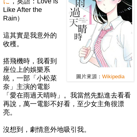
に
，英語：Love is
Like After the
Rain）
這其實是我意外的
收穫。
搭飛機時，我看到
座位上的娛樂系
圖片來源：
Wikipedia
統，一部「小松菜
奈」主演的電影
「愛在雨過天晴時」。我當然先點進去看看
再說，萬一電影不好看，至少女主角很漂
亮。
沒想到，劇情意外地吸引我。