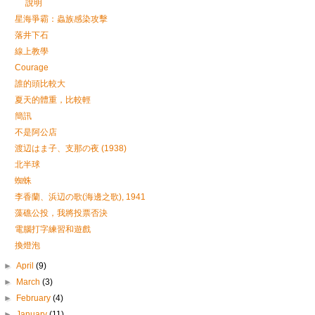
說明
星海爭霸：蟲族感染攻擊
落井下石
線上教學
Courage
誰的頭比較大
夏天的體重，比較輕
簡訊
不是阿公店
渡辺はま子、支那の夜 (1938)
北半球
蜘蛛
李香蘭、浜辺の歌(海邊之歌), 1941
藻礁公投，我將投票否決
電腦打字練習和遊戲
換燈泡
►
April
(9)
►
March
(3)
►
February
(4)
►
January
(11)