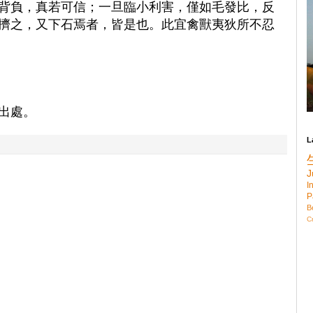
背負，真若可信；一旦臨小利害，僅如毛發比，反
擠之，又下石焉者，皆是也。此宜禽獸夷狄所不忍
出處。
L
J
I
P
B
C