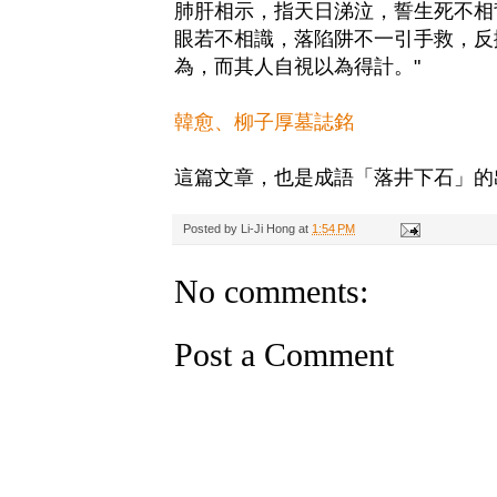
肺肝相示，指天日涕泣，誓生死不相
眼若不相識，落陷阱不一引手救，反
為，而其人自視以為得計。"
韓愈、柳子厚墓誌銘
這篇文章，也是成語「落井下石」的
Posted by
Li-Ji Hong
at
1:54 PM
No comments:
Post a Comment