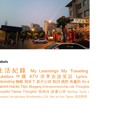
abels
生活紀錄
My Learnings
My Traveling
ukebox
中國
KTV
洪李吉說笑話
Lyrics
nteresting
轉載
我笑了
影片心得
歌詞
感想
有趣的
As a
arent
Hacks
Tips
Blogging
Entrepreneurship
Life Thoughts
eautiful Taiwan
Thoughts
我相信
讀書心得
NetApp
Tools I
reated
Vocabulary
Bookmarks
LOL
Not so fun
Typos
英語學習