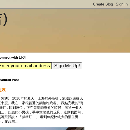
吉)
onnect with Li-Ji
eatured Post
阿姨
【阿姨】 2016年的夏天，上海的外高橋，氣溫超過攝氏
三十度。我在一家很普通的麵館吃晚餐。 我點完我的”鴨
腿麵”，回到座位，正在等廚師烹煮的時候，旁邊一個大
約三、四歲的小男孩，手中拿著他的玩具，走到我面前，
笑著跟我說：「叔叔好！」 看到年紀比較大的陌生男
，在台灣...