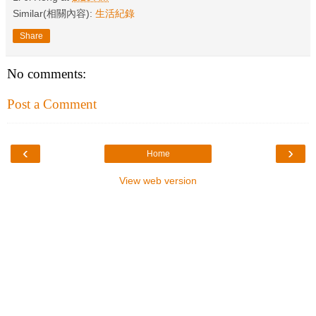
Similar(相關內容):
生活紀錄
Share
No comments:
Post a Comment
‹
›
Home
View web version