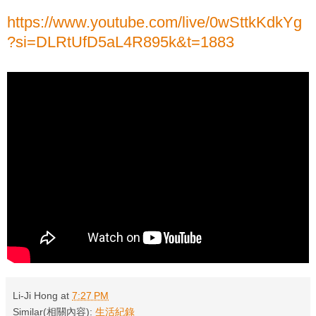
https://www.youtube.com/live/0wSttkKdkYg
?si=DLRtUfD5aL4R895k&t=1883
Li-Ji Hong
at
7:27 PM
Similar(相關內容):
生活紀錄