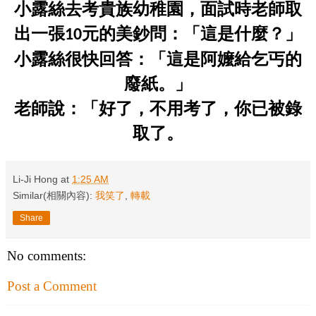
小露絲去考貴族幼稚園，面試
時
老師取
出一張
元的美鈔問：「
這是什麼？」
10
小露絲很快回答：「這是阿嬤給乞丐的
廢紙。」
老師說：「好了，不用考了，你已被錄
取了。
Li-Ji Hong
at
1:25 AM
Similar(相關內容):
我笑了
,
轉載
Share
No comments:
Post a Comment