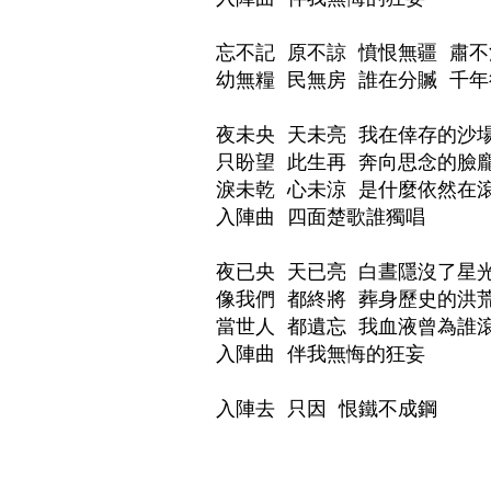
忘不記 原不諒 憤恨無疆 肅不
幼無糧 民無房 誰在分贓 千年
夜未央 天未亮 我在倖存的沙場
只盼望 此生再 奔向思念的臉龐
淚未乾 心未涼 是什麼依然在滾
入陣曲 四面楚歌誰獨唱

夜已央 天已亮 白晝隱沒了星光
像我們 都終將 葬身歷史的洪荒
當世人 都遺忘 我血液曾為誰滾
入陣曲 伴我無悔的狂妄
