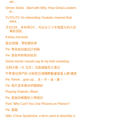
wh...
Simon Sinek - Start with Why: How Great Leaders
In...
TuTiTuTV: An interesting Youtube channel that
alwa...
月付22K，年利率2%，可以分三十年償還大約六百
萬的貸款。
It does not work
脫去煩惱，帶快樂回來
Fw: 專為低頭族設計的碗
Fw: 朋友和刺客的區別
Some words I would say to my kids someday
元朝大都（今 北京）北面城牆夯土遺址
中華電信用戶的 日租型亞洲國際數據漫遊上網 優惠
Fw: Never…give up… 永～不～放～棄～
Fw: 我不是來看你們裸體的
Playing Diabolo. Wow!
Fw: 貴族幼稚園的入學面試
Fwd: Why Can't You Use Phones on Planes?
Fw: 墓園
Wiki: China Syndrome, a term used to describe a