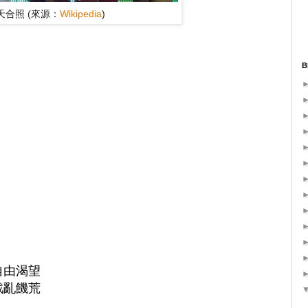
天合照 (來源：
Wikipedia
)
B
由渴望

亂饑荒
