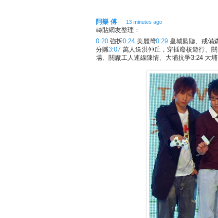
阿樂 傅
13 minutes ago
轉貼網友整理：
0:20
強拆
0:24
美麗灣
0:29
皇城監聽、戒備
分贓
3:07
萬人送洪仲丘，穿插廢核遊行、關
場、關廠工人連線陳情、大埔抗爭3:2
­4 