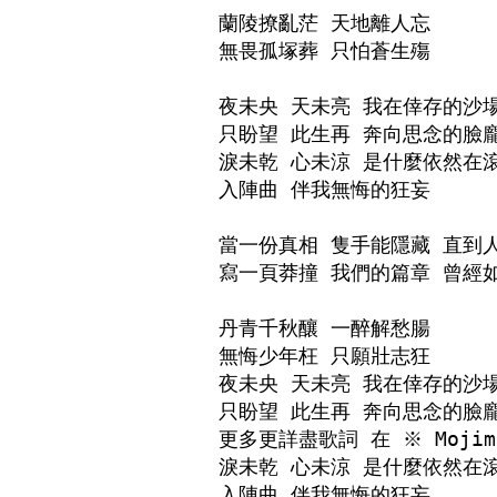
蘭陵撩亂茫 天地離人忘

無畏孤塚葬 只怕蒼生殤

夜未央 天未亮 我在倖存的沙場
只盼望 此生再 奔向思念的臉龐
淚未乾 心未涼 是什麼依然在滾
入陣曲 伴我無悔的狂妄

當一份真相 隻手能隱藏 直到人
寫一頁莽撞 我們的篇章 曾經如
丹青千秋釀 一醉解愁腸

無悔少年枉 只願壯志狂

夜未央 天未亮 我在倖存的沙場
只盼望 此生再 奔向思念的臉龐
更多更詳盡歌詞 在 ※ Mojim
淚未乾 心未涼 是什麼依然在滾
入陣曲 伴我無悔的狂妄
