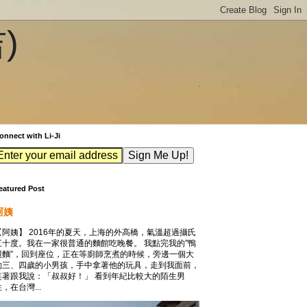
吉)
onnect with Li-Ji
eatured Post
阿姨
【阿姨】 2016年的夏天，上海的外高橋，氣溫超過攝氏
三十度。我在一家很普通的麵館吃晚餐。 我點完我的”鴨
腿麵”，回到座位，正在等廚師烹煮的時候，旁邊一個大
約三、四歲的小男孩，手中拿著他的玩具，走到我面前，
笑著跟我說：「叔叔好！」 看到年紀比較大的陌生男
，在台灣...