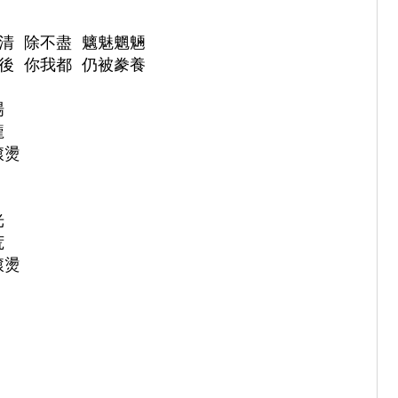
清 除不盡 魑魅魍魎

後 你我都 仍被豢養





燙





燙
