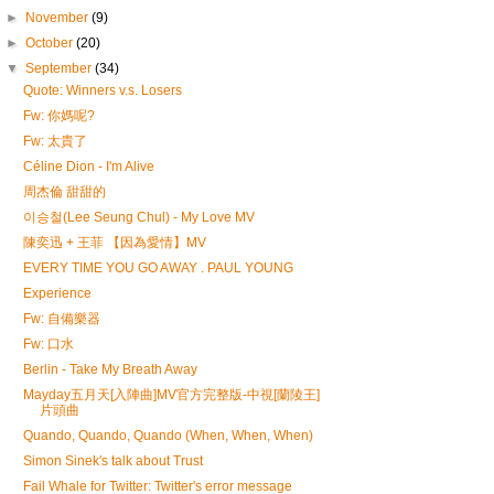
►
November
(9)
►
October
(20)
▼
September
(34)
Quote: Winners v.s. Losers
Fw: 你媽呢?
Fw: 太貴了
Céline Dion - I'm Alive
周杰倫 甜甜的
이승철(Lee Seung Chul) - My Love MV
陳奕迅 + 王菲 【因為愛情】MV
EVERY TIME YOU GO AWAY . PAUL YOUNG
Experience
Fw: 自備樂器
Fw: 口水
Berlin - Take My Breath Away
Mayday五月天[入陣曲]MV官方完整版-中視[蘭陵王]
片頭曲
Quando, Quando, Quando (When, When, When)
Simon Sinek's talk about Trust
Fail Whale for Twitter: Twitter's error message