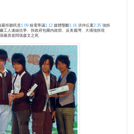
森嚴拒聽民意
1:09
核電爭議
1:12
媒體壟斷
1:16
洪仲丘案
2:35
強拆
廠工人連線抗爭、拆政府包圍內政
­部、反美麗灣、大埔強拆現
大埔張藥房老闆張森文之死