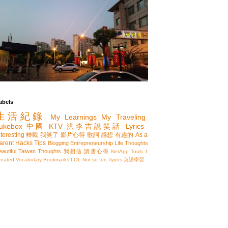
abels
生活紀錄
My Learnings
My Traveling
ukebox
中國
KTV
洪李吉說笑話
Lyrics
nteresting
轉載
我笑了
影片心得
歌詞
感想
有趣的
As a
arent
Hacks
Tips
Blogging
Entrepreneurship
Life Thoughts
eautiful Taiwan
Thoughts
我相信
讀書心得
NetApp
Tools I
reated
Vocabulary
Bookmarks
LOL
Not so fun
Typos
英語學習