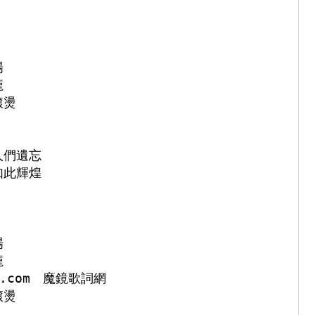




燙

們遺忘

此輝煌





.com　魔鏡歌詞網 

燙
