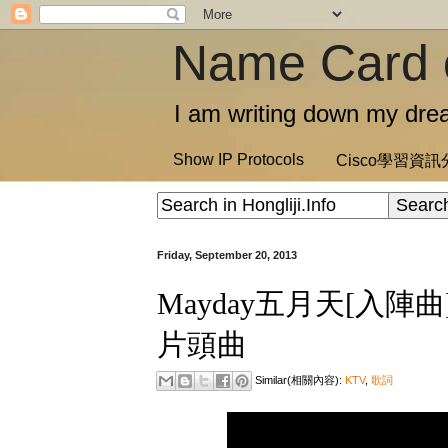
Name Card 
I am writing down my drea
Show IP Protocols
Cisco學習資
Friday, September 20, 2013
Mayday五月天[入陣
片頭曲
Similar(相關內容):
KTV
,
歌詞