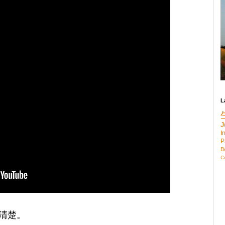
L
J
I
P
B
C
清楚。