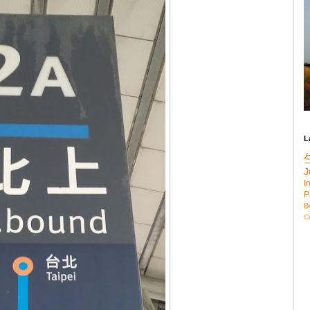
L
J
I
P
B
C