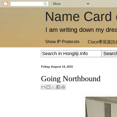
Name Card 
I am writing down my drea
Show IP Protocols
Cisco學習資
Friday, August 14, 2015
Going Northbound