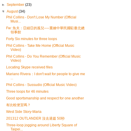
►
September
(23)
▼
August
(34)
Phil Collins - Don't Lose My Number (Official
Musi...
Fw: 魚夫：亞細亞的孤兒──重繪中華民國駐臺北總
領事館
Forty Six minutes for three loops
Phil Collins - Take Me Home (Official Music
Video)
Phil Collins - Do You Remember (Official Music
Video)
Locating Skype received files
Mariano Rivera：I don't wait for people to give me
...
Phil Collins - Sussudio (Official Music Video)
Three loops for 46 minutes
Good sportsmanship and respect for one another
有比較便宜嗎？
West Side Story-Maria
201312 OUTLANDER 沒去過篇 50秒
Three-loop jogging around Liberty Square of
Taipei...