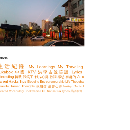
abels
生活紀錄
My Learnings
My Traveling
ukebox
中國
KTV
洪李吉說笑話
Lyrics
nteresting
轉載
我笑了
影片心得
歌詞
感想
有趣的
As a
arent
Hacks
Tips
Blogging
Entrepreneurship
Life Thoughts
eautiful Taiwan
Thoughts
我相信
讀書心得
NetApp
Tools I
reated
Vocabulary
Bookmarks
LOL
Not so fun
Typos
英語學習