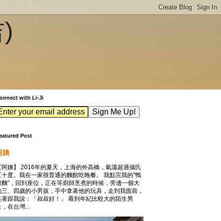
吉)
onnect with Li-Ji
eatured Post
阿姨
【阿姨】 2016年的夏天，上海的外高橋，氣溫超過攝氏
三十度。我在一家很普通的麵館吃晚餐。 我點完我的”鴨
腿麵”，回到座位，正在等廚師烹煮的時候，旁邊一個大
約三、四歲的小男孩，手中拿著他的玩具，走到我面前，
笑著跟我說：「叔叔好！」 看到年紀比較大的陌生男
，在台灣...