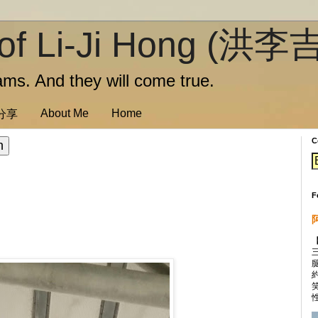
of Li-Ji Hong (洪李
ms. And they will come true.
About Me
Home
訊分享
C
F
性