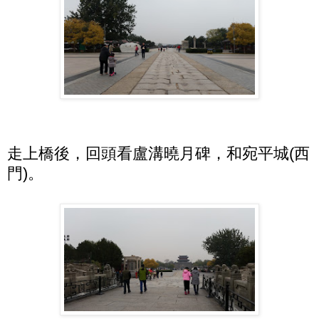
走上橋後，回頭看盧溝曉月碑，和宛平城(西
門)。