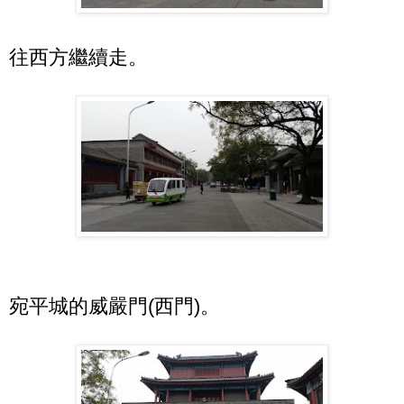
往西方繼續走。
宛平城的威嚴門(西門)。