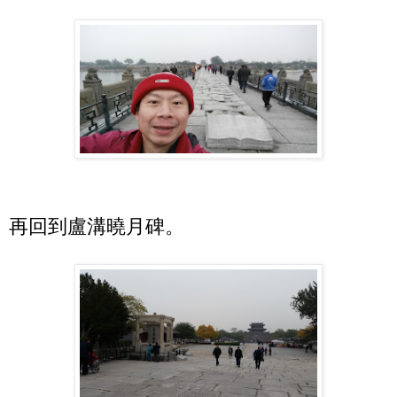
再回到盧溝曉月碑。