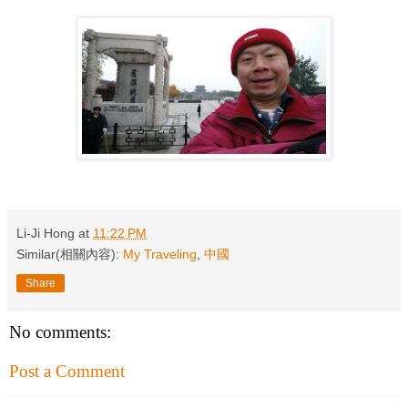
Li-Ji Hong
at
11:22 PM
Similar(相關內容):
My Traveling
,
中國
Share
No comments:
Post a Comment