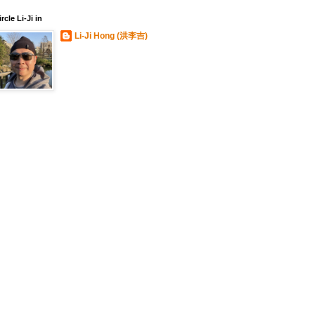
ircle Li-Ji in
Li-Ji Hong (洪李吉)