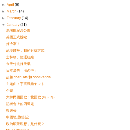
►
April
(6)
►
March
(14)
►
February
(14)
▼
January
(21)
馬場町紀念公園
英國正式脫歐
好冷啊！
武漢肺炎，我的對抗方式
士林橋、捷運紅線
今天竹北好天氣
日本廣告「海の声」
超越 *berEats 和 *oodPanda
主題曲：宇宙戦艦ヤマト
企鵝
大韓民國國歌：愛國歌 (애국가)
記者會上的四道題
復興橋
中國地理(笑話)
政治願景理想，是什麼？