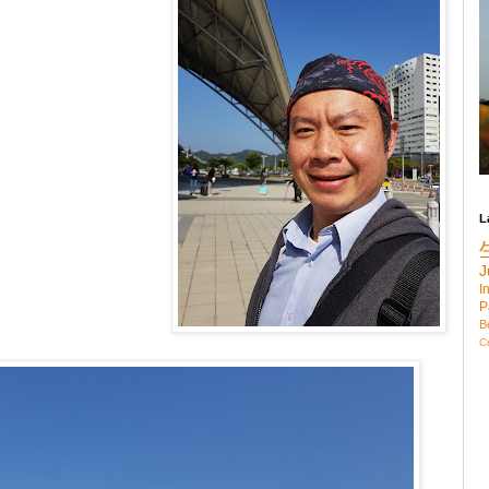
L
J
I
P
B
C