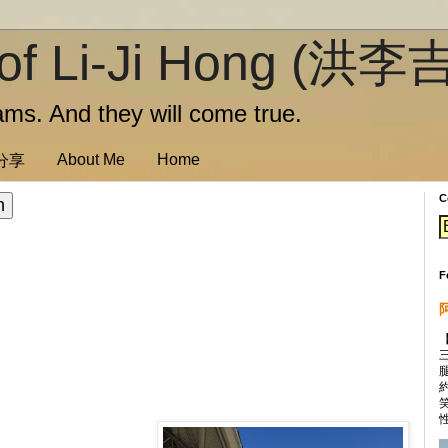
of Li-Ji Hong (洪李
ms. And they will come true.
About Me
Home
訊分享
C
F
性