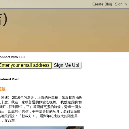
吉)
onnect with Li-Ji
eatured Post
阿姨
【阿姨】 2016年的夏天，上海的外高橋，氣溫超過攝氏
三十度。我在一家很普通的麵館吃晚餐。 我點完我的”鴨
腿麵”，回到座位，正在等廚師烹煮的時候，旁邊一個大
約三、四歲的小男孩，手中拿著他的玩具，走到我面前，
笑著跟我說：「叔叔好！」 看到年紀比較大的陌生男
，在台灣...