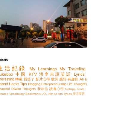
abels
生活紀錄
My Learnings
My Traveling
ukebox
中國
KTV
洪李吉說笑話
Lyrics
nteresting
轉載
我笑了
影片心得
歌詞
感想
有趣的
As a
arent
Hacks
Tips
Blogging
Entrepreneurship
Life Thoughts
eautiful Taiwan
Thoughts
我相信
讀書心得
NetApp
Tools I
reated
Vocabulary
Bookmarks
LOL
Not so fun
Typos
英語學習