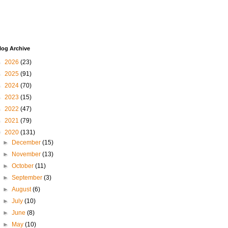
log Archive
►
2026
(23)
►
2025
(91)
►
2024
(70)
►
2023
(15)
►
2022
(47)
►
2021
(79)
▼
2020
(131)
►
December
(15)
►
November
(13)
►
October
(11)
►
September
(3)
►
August
(6)
►
July
(10)
►
June
(8)
►
May
(10)