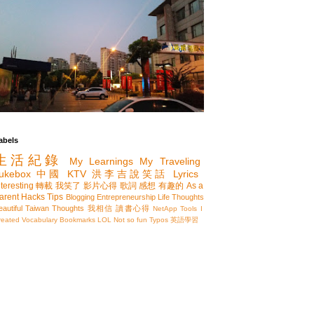
abels
生活紀錄
My Learnings
My Traveling
ukebox
中國
KTV
洪李吉說笑話
Lyrics
nteresting
轉載
我笑了
影片心得
歌詞
感想
有趣的
As a
arent
Hacks
Tips
Blogging
Entrepreneurship
Life Thoughts
eautiful Taiwan
Thoughts
我相信
讀書心得
NetApp
Tools I
reated
Vocabulary
Bookmarks
LOL
Not so fun
Typos
英語學習