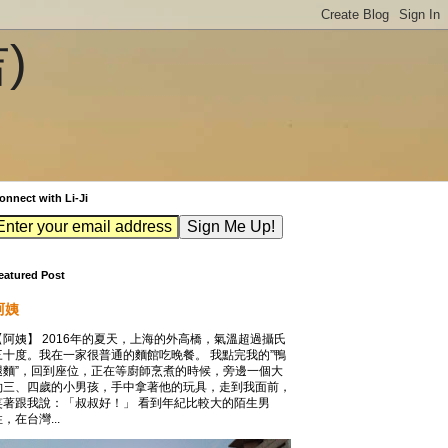
吉)
onnect with Li-Ji
eatured Post
阿姨
【阿姨】 2016年的夏天，上海的外高橋，氣溫超過攝氏
三十度。我在一家很普通的麵館吃晚餐。 我點完我的”鴨
腿麵”，回到座位，正在等廚師烹煮的時候，旁邊一個大
約三、四歲的小男孩，手中拿著他的玩具，走到我面前，
笑著跟我說：「叔叔好！」 看到年紀比較大的陌生男
，在台灣...