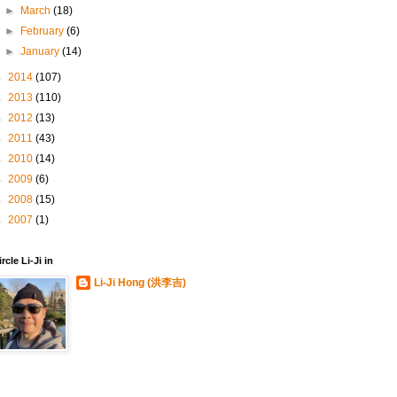
►
March
(18)
►
February
(6)
►
January
(14)
►
2014
(107)
►
2013
(110)
►
2012
(13)
►
2011
(43)
►
2010
(14)
►
2009
(6)
►
2008
(15)
►
2007
(1)
ircle Li-Ji in
Li-Ji Hong (洪李吉)