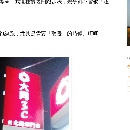
專業，我這種慢速的跑步法，幾乎都不會被「超
跑繞跑，尤其是需要「取暖」的時候。呵呵
L
J
I
P
B
C