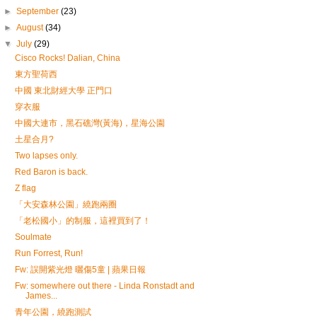
►
September
(23)
►
August
(34)
▼
July
(29)
Cisco Rocks! Dalian, China
東方聖荷西
中國 東北財經大學 正門口
穿衣服
中國大連市，黑石礁灣(黃海)，星海公園
土星合月?
Two lapses only.
Red Baron is back.
Z flag
「大安森林公園」繞跑兩圈
「老松國小」的制服，這裡買到了！
Soulmate
Run Forrest, Run!
Fw: 誤開紫光燈 曬傷5童 | 蘋果日報
Fw: somewhere out there - Linda Ronstadt and
James...
青年公園，繞跑測試