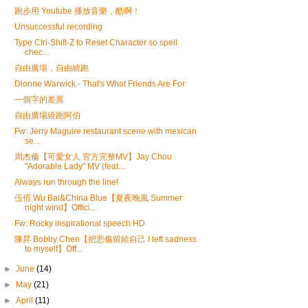
跑步用 Youtube 播放音樂，酷啊！
Unsuccessful recording
Type Ctrl-Shift-Z to Reset Character so spell
chec...
自由廣場，自由繞跑
Dionne Warwick - That's What Friends Are For
一個字的差異
自由廣場繞跑阿伯
Fw: Jerry Maguire restaurant scene with mexican
se...
周杰倫【可愛女人 官方完整MV】Jay Chou
"Adorable Lady" MV (feat....
Always run through the line!
伍佰 Wu Bai&China Blue【夏夜晚風 Summer
night wind】Offici...
Fw: Rocky inspirational speech HD
陳昇 Bobby Chen【把悲傷留給自己 I left sadness
to myself】Off...
►
June
(14)
►
May
(21)
►
April
(11)