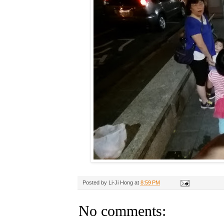
Posted by
Li-Ji Hong
at
8:59 PM
No comments: