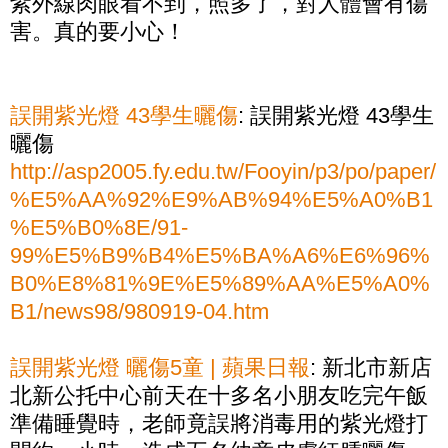
紫外線肉眼看不到，照多了，對人體會有傷
害。真的要小心！
誤開紫光燈 43學生曬傷
: 誤開紫光燈 43學生
曬傷
http://asp2005.fy.edu.tw/Fooyin/p3/po/paper/
%E5%AA%92%E9%AB%94%E5%A0%B1
%E5%B0%8E/91-
99%E5%B9%B4%E5%BA%A6%E6%96%
B0%E8%81%9E%E5%89%AA%E5%A0%
B1/news98/980919-04.htm
誤開紫光燈 曬傷5童 | 蘋果日報
: 新北市新店
北新公托中心前天在十多名小朋友吃完午飯
準備睡覺時，老師竟誤將消毒用的紫光燈打