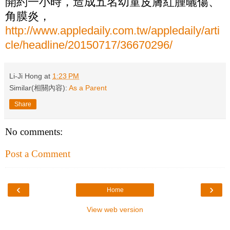
開約一小時，造成五名幼童皮膚紅腫曬傷、
角膜炎，
http://www.appledaily.com.tw/appledaily/arti
cle/headline/20150717/36670296/
Li-Ji Hong
at
1:23 PM
Similar(相關內容):
As a Parent
Share
No comments:
Post a Comment
‹
›
Home
View web version