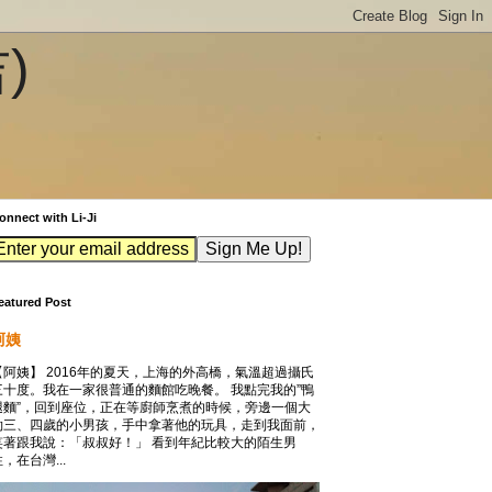
吉)
onnect with Li-Ji
eatured Post
阿姨
【阿姨】 2016年的夏天，上海的外高橋，氣溫超過攝氏
三十度。我在一家很普通的麵館吃晚餐。 我點完我的”鴨
腿麵”，回到座位，正在等廚師烹煮的時候，旁邊一個大
約三、四歲的小男孩，手中拿著他的玩具，走到我面前，
笑著跟我說：「叔叔好！」 看到年紀比較大的陌生男
，在台灣...