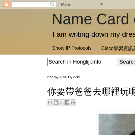
Name Card 
I am writing down my drea
Show IP Protocols
Cisco學習資
Friday, June 17, 2016
你要帶爸爸去哪裡玩