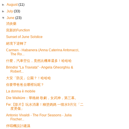
►
August
(11)
►
July
(33)
▼
June
(23)
消炎藥
寫新的Function
Sunset of June Solstice
絕境下逆轉了
Carmen - Habanera (Anna Caterina Antonacci,
The Ro...
什麼，汽車空位，竟然比機車還多！哈哈哈
Brindisi "La Traviata" - Angela Gheorghiu &
Robert...
大安「防災」公園？！哈哈哈
你要帶爸爸去哪裡玩呢？
La donna è mobile
Die Walküre：華格納 歌劇，女武神，第三幕。
Fw:【影片】​玩水消暑！糊塗媽媽 一噴水9月兒「二
度燙傷」
Antonio Vivaldi - The Four Seasons - Julia
Fischer...
伴唱機設計建議