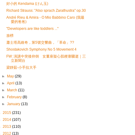
好小的 Kendama (けん玉)
Richard Strauss: "Also sprach Zarathustra" op.30
André Rieu & Amira - O Mio Babbino Caro (我最
愛的爸爸)
"Developers are like toddlers ..."
放榜
蕭士塔高維奇，第5號交響曲，「革命」??
Shostakovich Symphony No 5 Movement 4
FW: 演講中突後仰倒 女董座疑心肌梗塞驟逝｜三
立新聞台
梁靜茹-小手拉大手
►
May
(29)
►
April
(13)
►
March
(11)
►
February
(8)
►
January
(13)
►
2015
(231)
►
2014
(107)
►
2013
(110)
►
2012
(13)