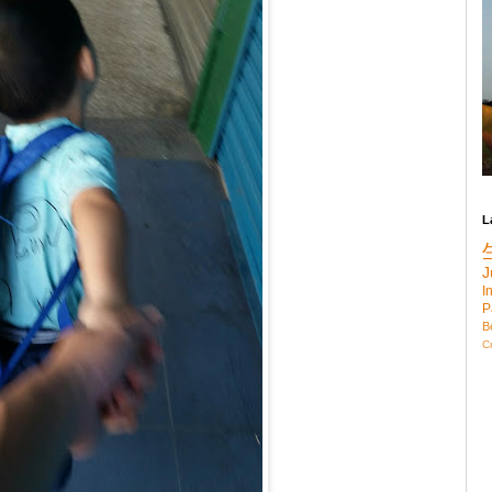
L
J
I
P
B
C