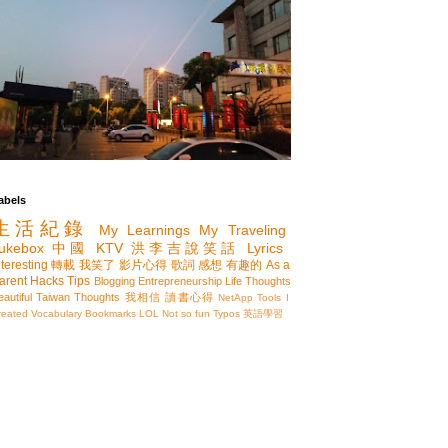
abels
生活紀錄
My Learnings
My Traveling
ukebox
中國
KTV
洪李吉說笑話
Lyrics
nteresting
轉載
我笑了
影片心得
歌詞
感想
有趣的
As a
arent
Hacks
Tips
Blogging
Entrepreneurship
Life Thoughts
eautiful Taiwan
Thoughts
我相信
讀書心得
NetApp
Tools I
reated
Vocabulary
Bookmarks
LOL
Not so fun
Typos
英語學習