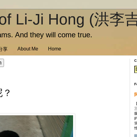
of Li-Ji Hong (洪李
ms. And they will come true.
About Me
Home
訊分享
C
F
呢？
性