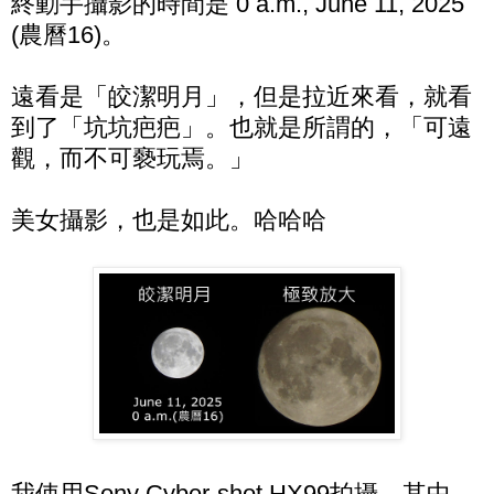
終動手攝影的時間是 0 a.m., June 11, 2025
(農曆16)。
遠看是「皎潔明月」，但是拉近來看，就看
到了「坑坑疤疤」。也就是所謂的，「可遠
觀，而不可褻玩焉。」
美女攝影，也是如此。哈哈哈
我使用Sony Cyber-shot HX99拍攝，其中