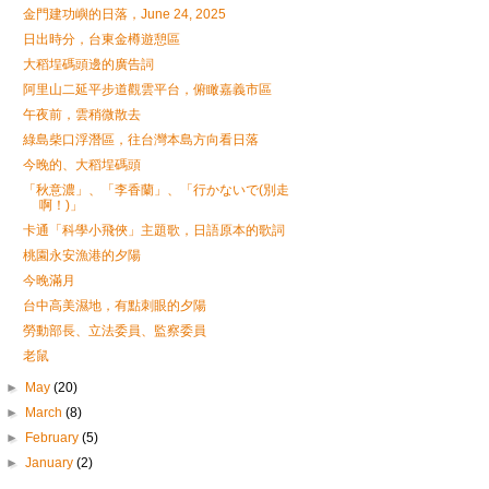
金門建功嶼的日落，June 24, 2025
日出時分，台東金樽遊憩區
大稻埕碼頭邊的廣告詞
阿里山二延平步道觀雲平台，俯瞰嘉義市區
午夜前，雲稍微散去
綠島柴口浮潛區，往台灣本島方向看日落
今晚的、大稻埕碼頭
「秋意濃」、「李香蘭」、「行かないで(別走
啊！)」
卡通「科學小飛俠」主題歌，日語原本的歌詞
桃園永安漁港的夕陽
今晚滿月
台中高美濕地，有點刺眼的夕陽
勞動部長、立法委員、監察委員
老鼠
►
May
(20)
►
March
(8)
►
February
(5)
►
January
(2)