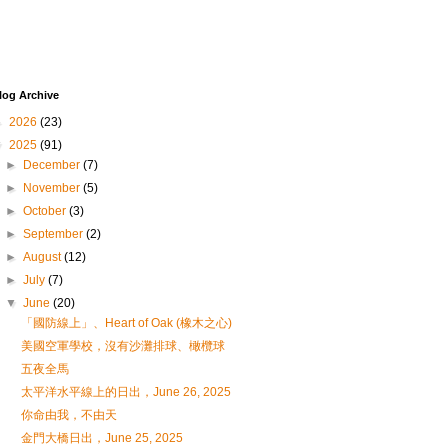
log Archive
►
2026
(23)
▼
2025
(91)
►
December
(7)
►
November
(5)
►
October
(3)
►
September
(2)
►
August
(12)
►
July
(7)
▼
June
(20)
「國防線上」、Heart of Oak (橡木之心)
美國空軍學校，沒有沙灘排球、橄欖球
五夜全馬
太平洋水平線上的日出，June 26, 2025
你命由我，不由天
金門大橋日出，June 25, 2025