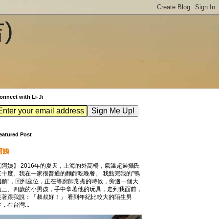
吉)
onnect with Li-Ji
eatured Post
阿姨
【阿姨】 2016年的夏天，上海的外高橋，氣溫超過攝氏
三十度。我在一家很普通的麵館吃晚餐。 我點完我的”鴨
腿麵”，回到座位，正在等廚師烹煮的時候，旁邊一個大
約三、四歲的小男孩，手中拿著他的玩具，走到我面前，
笑著跟我說：「叔叔好！」 看到年紀比較大的陌生男
，在台灣...