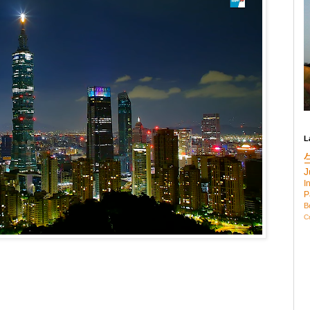
L
J
I
P
B
C