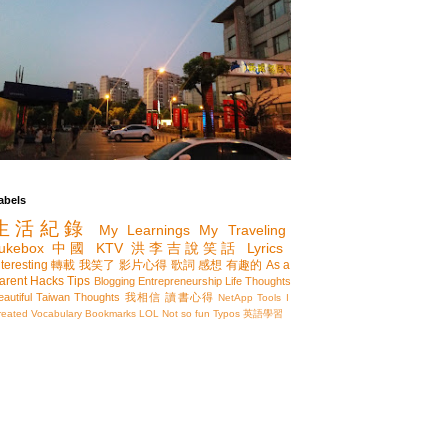
abels
生活紀錄
My Learnings
My Traveling
ukebox
中國
KTV
洪李吉說笑話
Lyrics
nteresting
轉載
我笑了
影片心得
歌詞
感想
有趣的
As a
arent
Hacks
Tips
Blogging
Entrepreneurship
Life Thoughts
eautiful Taiwan
Thoughts
我相信
讀書心得
NetApp
Tools I
reated
Vocabulary
Bookmarks
LOL
Not so fun
Typos
英語學習