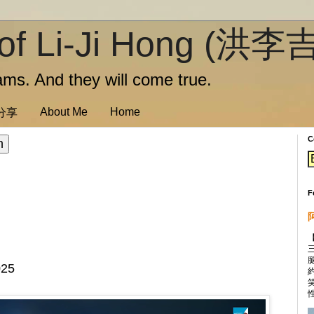
of Li-Ji Hong (洪李
ms. And they will come true.
About Me
Home
訊分享
C
F
25
性